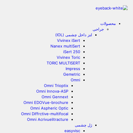
محصولات
جراحی
لنز داخل چشمی (IOL)
Vivinex iSert
Nanex multiSert
iSert 250
Vivinex Toric
TORIC MULTISERT
Impress
Gemetric
Omni
Omni Trioptix
Omni Innova-ASP
Omni Gennext
Omni EDOVue-brochure
Omni Aspheric Optic
Omni Diffrctive-multifocal
Omni Acrivuelitracture
ژل چشمی
easyvisc