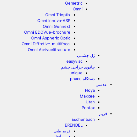
Gemetric
Omni
Omni Trioptix
Omni Innova-ASP
Omni Gennext
Omni EDOVue-brochure
Omni Aspheric Optic
Omni Diffrctive-multifocal
Omni Acrivuelitracture
ژل چشمی
easyvisc
چاقوی جراحی چشم
unique
دستگاه phaco
عدسی
Hoya
Maxxee
Utah
Pentax
فریم
Eschenbach
BRENDEL
فریم طبی
فریم آفتابی