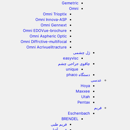
Gemetric
Omni
Omni Trioptix
Omni Innova-ASP
Omni Gennext
Omni EDOVue-brochure
Omni Aspheric Optic
Omni Diffrctive-multifocal
Omni Acrivuelitracture
ژل چشمی
easyvisc
چاقوی جراحی چشم
unique
دستگاه phaco
عدسی
Hoya
Maxxee
Utah
Pentax
فریم
Eschenbach
BRENDEL
فریم طبی
فریم آفتابی