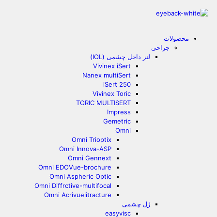
محصولات
جراحی
لنز داخل چشمی (IOL)
Vivinex iSert
Nanex multiSert
iSert 250
Vivinex Toric
TORIC MULTISERT
Impress
Gemetric
Omni
Omni Trioptix
Omni Innova-ASP
Omni Gennext
Omni EDOVue-brochure
Omni Aspheric Optic
Omni Diffrctive-multifocal
Omni Acrivuelitracture
ژل چشمی
easyvisc