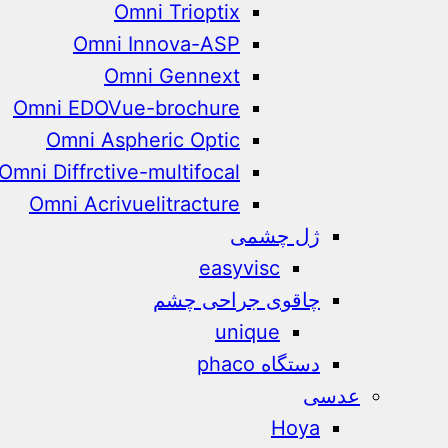
Omni Trioptix
Omni Innova-ASP
Omni Gennext
Omni EDOVue-brochure
Omni Aspheric Optic
Omni Diffrctive-multifocal
Omni Acrivuelitracture
ژل چشمی
easyvisc
چاقوی جراحی چشم
unique
دستگاه phaco
عدسی
Hoya