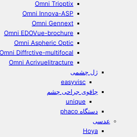
Omni Trioptix
Omni Innova-ASP
Omni Gennext
Omni EDOVue-brochure
Omni Aspheric Optic
Omni Diffrctive-multifocal
Omni Acrivuelitracture
ژل چشمی
easyvisc
چاقوی جراحی چشم
unique
دستگاه phaco
عدسی
Hoya