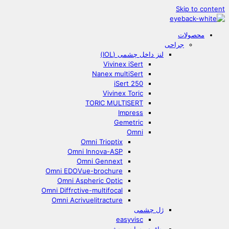
Skip to content
محصولات
جراحی
لنز داخل چشمی (IOL)
Vivinex iSert
Nanex multiSert
iSert 250
Vivinex Toric
TORIC MULTISERT
Impress
Gemetric
Omni
Omni Trioptix
Omni Innova-ASP
Omni Gennext
Omni EDOVue-brochure
Omni Aspheric Optic
Omni Diffrctive-multifocal
Omni Acrivuelitracture
ژل چشمی
easyvisc