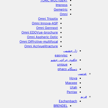
TORIC MULTISERT
Impress
Gemetric
Omni
Omni Trioptix
Omni Innova-ASP
Omni Gennext
Omni EDOVue-brochure
Omni Aspheric Optic
Omni Diffrctive-multifocal
Omni Acrivuelitracture
ژل چشمی
easyvisc
چاقوی جراحی چشم
unique
دستگاه phaco
عدسی
Hoya
Maxxee
Utah
Pentax
فریم
Eschenbach
BRENDEL