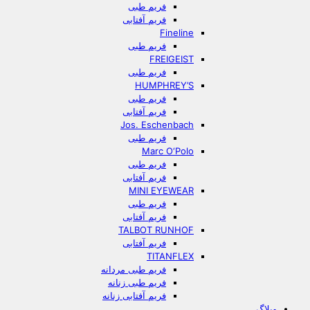
فریم طبی
فریم آفتابی
Fineline
فریم طبی
FREIGEIST
فریم طبی
HUMPHREY’S
فریم طبی
فریم آفتابی
Jos. Eschenbach
فریم طبی
Marc O‘Polo
فریم طبی
فریم آفتابی
MINI EYEWEAR
فریم طبی
فریم آفتابی
TALBOT RUNHOF
فریم آفتابی
TITANFLEX
فریم طبی مردانه
فریم طبی زنانه
فریم آفتابی زنانه
وبلاگ