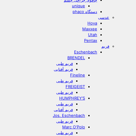
چاقوی جراحی چشم
unique
دستگاه phaco
عدسی
Hoya
Maxxee
Utah
Pentax
فریم
Eschenbach
BRENDEL
فریم طبی
فریم آفتابی
Fineline
فریم طبی
FREIGEIST
فریم طبی
HUMPHREY’S
فریم طبی
فریم آفتابی
Jos. Eschenbach
فریم طبی
Marc O‘Polo
فریم طبی