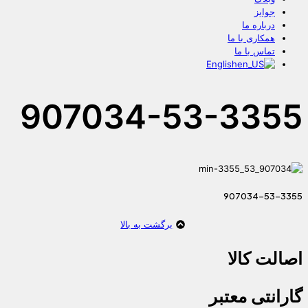
جوایز
درباره ما
همکاری با ما
تماس با ما
English
907034-53-3355
907034-53-3355
برگشت به بالا
اصالت کالا
گارانتی معتبر