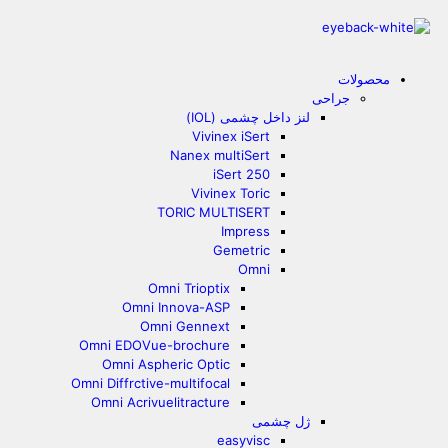
محصولات
جراحی
لنز داخل چشمی (IOL)
Vivinex iSert
Nanex multiSert
iSert 250
Vivinex Toric
TORIC MULTISERT
Impress
Gemetric
Omni
Omni Trioptix
Omni Innova-ASP
Omni Gennext
Omni EDOVue-brochure
Omni Aspheric Optic
Omni Diffrctive-multifocal
Omni Acrivuelitracture
ژل چشمی
easyvisc