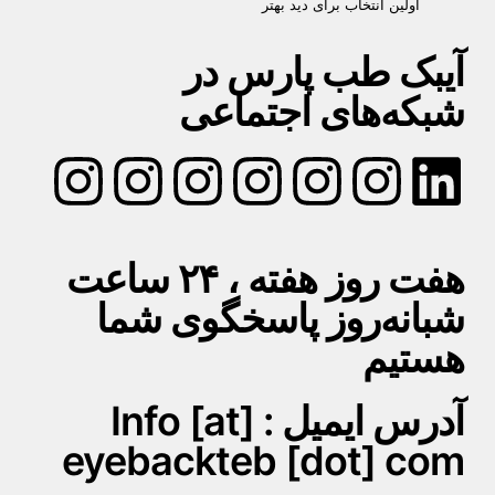
اولین انتخاب برای دید بهتر
آیبک طب پارس در
شبکه‌های اجتماعی
هفت روز هفته ، ۲۴ ساعت
شبانه‌روز پاسخگوی شما
هستیم
آدرس ایمیل : Info [at]
eyebackteb [dot] com