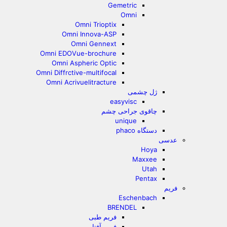
Gemetric
Omni
Omni Trioptix
Omni Innova-ASP
Omni Gennext
Omni EDOVue-brochure
Omni Aspheric Optic
Omni Diffrctive-multifocal
Omni Acrivuelitracture
ژل چشمی
easyvisc
چاقوی جراحی چشم
unique
دستگاه phaco
عدسی
Hoya
Maxxee
Utah
Pentax
فریم
Eschenbach
BRENDEL
فریم طبی
فریم آفتابی