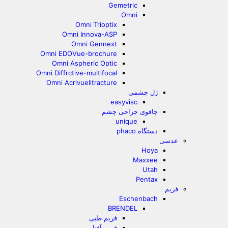
Gemetric
Omni
Omni Trioptix
Omni Innova-ASP
Omni Gennext
Omni EDOVue-brochure
Omni Aspheric Optic
Omni Diffrctive-multifocal
Omni Acrivuelitracture
ژل چشمی
easyvisc
چاقوی جراحی چشم
unique
دستگاه phaco
عدسی
Hoya
Maxxee
Utah
Pentax
فریم
Eschenbach
BRENDEL
فریم طبی
فریم آفتابی