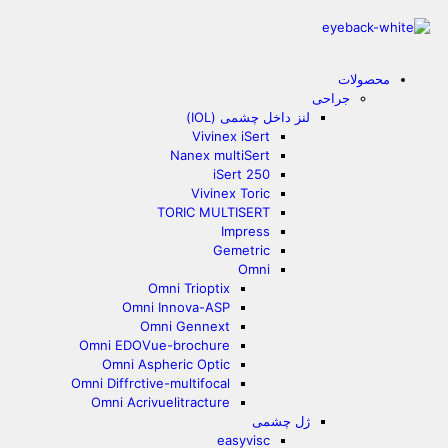
محصولات
جراحی
لنز داخل چشمی (IOL)
Vivinex iSert
Nanex multiSert
iSert 250
Vivinex Toric
TORIC MULTISERT
Impress
Gemetric
Omni
Omni Trioptix
Omni Innova-ASP
Omni Gennext
Omni EDOVue-brochure
Omni Aspheric Optic
Omni Diffrctive-multifocal
Omni Acrivuelitracture
ژل چشمی
easyvisc