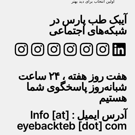
اولین انتخاب برای دید بهتر
آیبک طب پارس در
شبکه‌های اجتماعی
هفت روز هفته ، ۲۴ ساعت
شبانه‌روز پاسخگوی شما
هستیم
آدرس ایمیل : Info [at]
eyebackteb [dot] com