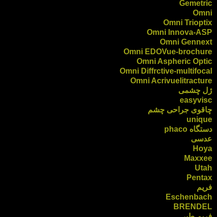
Gemetric
Omni
Omni Trioptix
Omni Innova-ASP
Omni Gennext
Omni EDOVue-brochure
Omni Aspheric Optic
Omni Diffrctive-multifocal
Omni Acrivuelitracture
ژل چشمی
easyvisc
چاقوی جراحی چشم
unique
دستگاه phaco
عدسی
Hoya
Maxxee
Utah
Pentax
فریم
Eschenbach
BRENDEL
فریم طبی