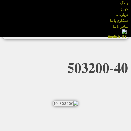
وبلاگ
جوایز
درباره ما
همکاری با ما
تماس با ما
English
503200-40