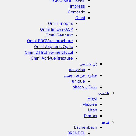
TORIC MULTISERT
Impress
Gemetric
Omni
Omni Trioptix
Omni Innova-ASP
Omni Gennext
Omni EDOVue-brochure
Omni Aspheric Optic
Omni Diffrctive-multifocal
Omni Acrivuelitracture
ژل چشمی
easyvisc
چاقوی جراحی چشم
unique
دستگاه phaco
عدسی
Hoya
Maxxee
Utah
Pentax
فریم
Eschenbach
BRENDEL