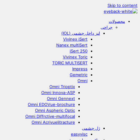
Skip to content
محصولات
جراحی
لنز داخل چشمی (IOL)
Vivinex iSert
Nanex multiSert
iSert 250
Vivinex Toric
TORIC MULTISERT
Impress
Gemetric
Omni
Omni Trioptix
Omni Innova-ASP
Omni Gennext
Omni EDOVue-brochure
Omni Aspheric Optic
Omni Diffrctive-multifocal
Omni Acrivuelitracture
ژل چشمی
easyvisc