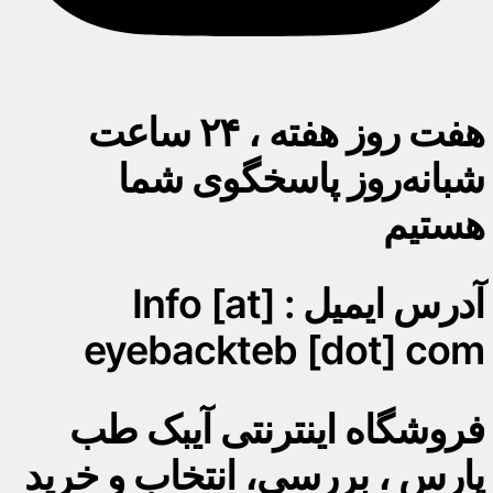
هفت روز هفته ، ۲۴ ساعت
شبانه‌روز پاسخگوی شما
هستیم
آدرس ایمیل : Info [at]
eyebackteb [dot] com
فروشگاه اینترنتی آیبک طب
پارس ، بررسی، انتخاب و خرید