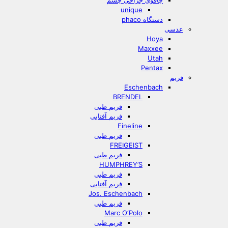
چاقوی جراحی چشم
unique
دستگاه phaco
عدسی
Hoya
Maxxee
Utah
Pentax
فریم
Eschenbach
BRENDEL
فریم طبی
فریم آفتابی
Fineline
فریم طبی
FREIGEIST
فریم طبی
HUMPHREY’S
فریم طبی
فریم آفتابی
Jos. Eschenbach
فریم طبی
Marc O‘Polo
فریم طبی