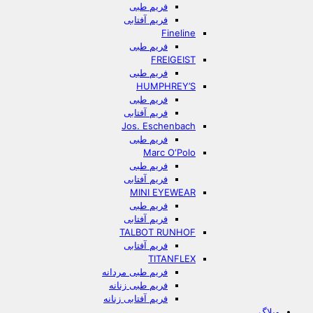
فریم طبی
فریم آفتابی
Fineline
فریم طبی
FREIGEIST
فریم طبی
HUMPHREY’S
فریم طبی
فریم آفتابی
Jos. Eschenbach
فریم طبی
Marc O‘Polo
فریم طبی
فریم آفتابی
MINI EYEWEAR
فریم طبی
فریم آفتابی
TALBOT RUNHOF
فریم آفتابی
TITANFLEX
فریم طبی مردانه
فریم طبی زنانه
فریم آفتابی زنانه
وبلاگ