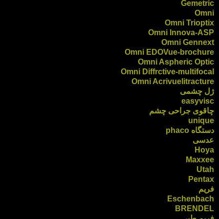
Gemetric
Omni
Omni Trioptix
Omni Innova-ASP
Omni Gennext
Omni EDOVue-brochure
Omni Aspheric Optic
Omni Diffrctive-multifocal
Omni Acrivuelitracture
ژل چشمی
easyvisc
چاقوی جراحی چشم
unique
دستگاه phaco
عدسی
Hoya
Maxxee
Utah
Pentax
فریم
Eschenbach
BRENDEL
فریم طبی