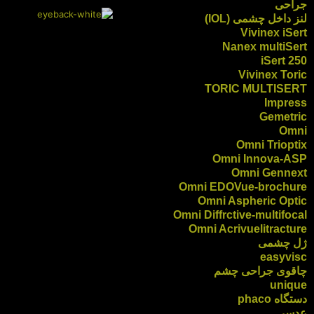
جراحی
لنز داخل چشمی (IOL)
Vivinex iSert
Nanex multiSert
iSert 250
Vivinex Toric
TORIC MULTISERT
Impress
Gemetric
Omni
Omni Trioptix
Omni Innova-ASP
Omni Gennext
Omni EDOVue-brochure
Omni Aspheric Optic
Omni Diffrctive-multifocal
Omni Acrivuelitracture
ژل چشمی
easyvisc
چاقوی جراحی چشم
unique
دستگاه phaco
عدسی