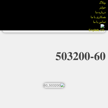
وبلاگ
جوایز
درباره ما
همکاری با ما
تماس با ما
English
503200-60