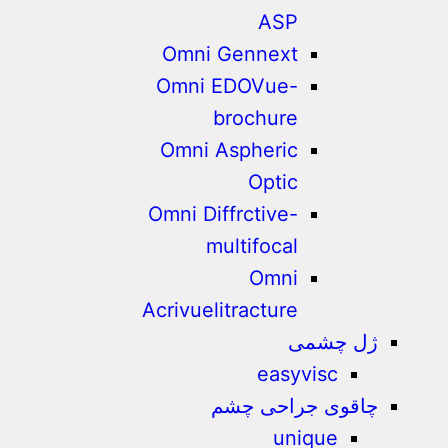
ASP
Omni Gennext
Omni EDOVue-
brochure
Omni Aspheric
Optic
Omni Diffrctive-
multifocal
Omni
Acrivuelitracture
ژل چشمی
easyvisc
چاقوی جراحی چشم
unique