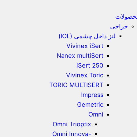
حصولات
جراحی
لنز داخل چشمی (IOL)
Vivinex iSert
Nanex multiSert
iSert 250
Vivinex Toric
TORIC MULTISERT
Impress
Gemetric
Omni
Omni Trioptix
Omni Innova-