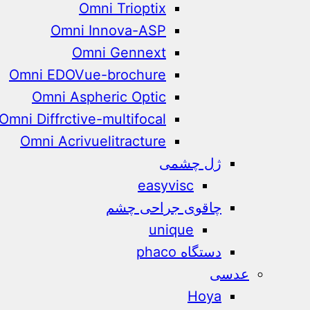
Omni Trioptix
Omni Innova-ASP
Omni Gennext
Omni EDOVue-brochure
Omni Aspheric Optic
Omni Diffrctive-multifocal
Omni Acrivuelitracture
ژل چشمی
easyvisc
چاقوی جراحی چشم
unique
دستگاه phaco
عدسی
Hoya