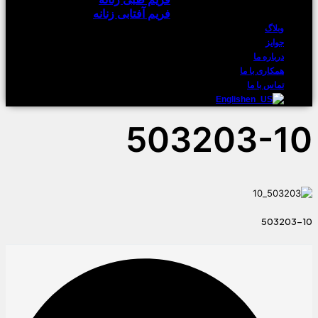
فریم آفتابی زنانه
وبلاگ
جوایز
درباره ما
همکاری با ما
تماس با ما
English
503203-10
503203-10