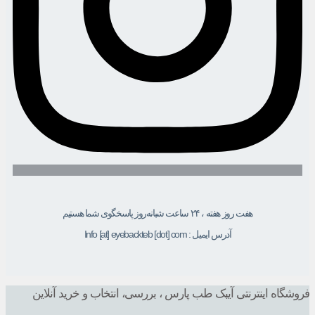
هفت روز هفته ، ۲۴ ساعت شبانه‌روز پاسخگوی شما هستیم
آدرس ایمیل : Info [at] eyebackteb [dot] com
فروشگاه اینترنتی آیبک طب پارس ، بررسی، انتخاب و خرید آنلاین