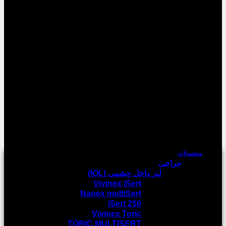
محصولات
جراحی
لنز داخل چشمی (IOL)
Vivinex iSert
Nanex multiSert
iSert 250
Vivinex Toric
TORIC MULTISERT