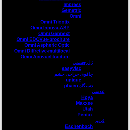
Impress
Gemetric
Omni
Omni Trioptix
Omni Innova-ASP
Omni Gennext
Omni EDOVue-brochure
Omni Aspheric Optic
Omni Diffrctive-multifocal
Omni Acrivuelitracture
ژل چشمی
easyvisc
چاقوی جراحی چشم
unique
دستگاه phaco
عدسی
Hoya
Maxxee
Utah
Pentax
فریم
Eschenbach