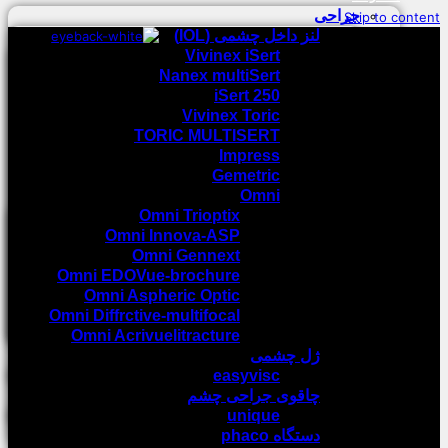
جراحی
Skip to content
لنز داخل چشمی (IOL)
Vivinex iSert
Nanex multiSert
iSert 250
Vivinex Toric
TORIC MULTISERT
Impress
Gemetric
Omni
Omni Trioptix
Omni Innova-ASP
Omni Gennext
Omni EDOVue-brochure
Omni Aspheric Optic
Omni Diffrctive-multifocal
Omni Acrivuelitracture
ژل چشمی
easyvisc
چاقوی جراحی چشم
unique
دستگاه phaco