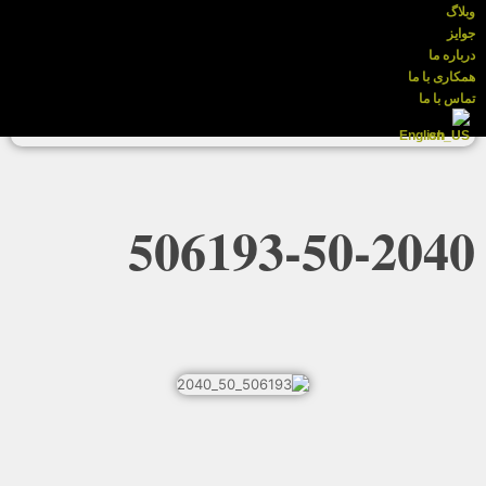
وبلاگ
جوایز
درباره ما
همکاری با ما
تماس با ما
English
506193-50-2040