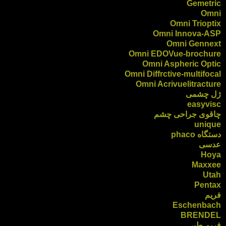
Gemetric
Omni
Omni Trioptix
Omni Innova-ASP
Omni Gennext
Omni EDOVue-brochure
Omni Aspheric Optic
Omni Diffrctive-multifocal
Omni Acrivuelitracture
ژل چشمی
easyvisc
چاقوی جراحی چشم
unique
دستگاه phaco
عدسی
Hoya
Maxxee
Utah
Pentax
فریم
Eschenbach
BRENDEL
فریم طبی