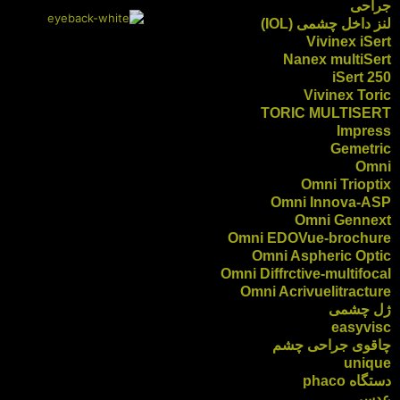
جراحی
لنز داخل چشمی (IOL)
Vivinex iSert
Nanex multiSert
iSert 250
Vivinex Toric
TORIC MULTISERT
Impress
Gemetric
Omni
Omni Trioptix
Omni Innova-ASP
Omni Gennext
Omni EDOVue-brochure
Omni Aspheric Optic
Omni Diffrctive-multifocal
Omni Acrivuelitracture
ژل چشمی
easyvisc
چاقوی جراحی چشم
unique
دستگاه phaco
عدسی