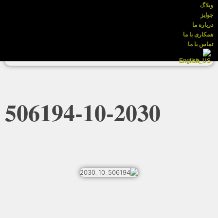
وبلاگ
جوایز
درباره ما
همکاری با ما
تماس با ما
English
506194-10-2030