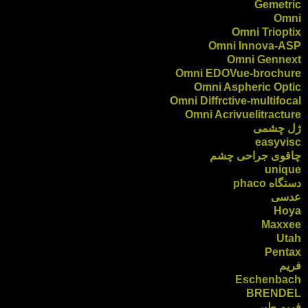
Gemetric
Omni
Omni Trioptix
Omni Innova-ASP
Omni Gennext
Omni EDOVue-brochure
Omni Aspheric Optic
Omni Diffrctive-multifocal
Omni Acrivuelitracture
ژل چشمی
easyvisc
چاقوی جراحی چشم
unique
دستگاه phaco
عدسی
Hoya
Maxxee
Utah
Pentax
فریم
Eschenbach
BRENDEL
فریم طبی