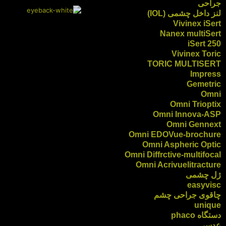
جراحی
لنز داخل چشمی (IOL)
Vivinex iSert
Nanex multiSert
iSert 250
Vivinex Toric
TORIC MULTISERT
Impress
Gemetric
Omni
Omni Trioptix
Omni Innova-ASP
Omni Gennext
Omni EDOVue-brochure
Omni Aspheric Optic
Omni Diffrctive-multifocal
Omni Acrivuelitracture
ژل چشمی
easyvisc
چاقوی جراحی چشم
unique
دستگاه phaco
عدسی