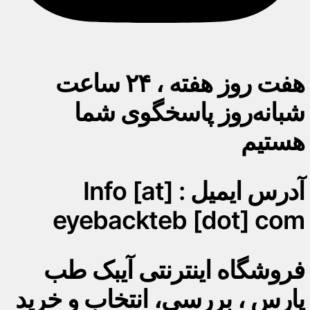
هفت روز هفته ، ۲۴ ساعت
شبانه‌روز پاسخگوی شما
هستیم
آدرس ایمیل : Info [at]
eyebackteb [dot] com
فروشگاه اینترنتی آیبک طب
پارس ، بررسی، انتخاب و خرید