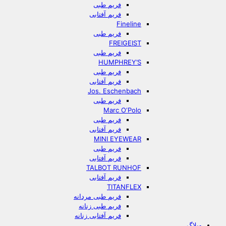
فریم طبی
فریم آفتابی
Fineline
فریم طبی
FREIGEIST
فریم طبی
HUMPHREY’S
فریم طبی
فریم آفتابی
Jos. Eschenbach
فریم طبی
Marc O‘Polo
فریم طبی
فریم آفتابی
MINI EYEWEAR
فریم طبی
فریم آفتابی
TALBOT RUNHOF
فریم آفتابی
TITANFLEX
فریم طبی مردانه
فریم طبی زنانه
فریم آفتابی زنانه
وبلاگ