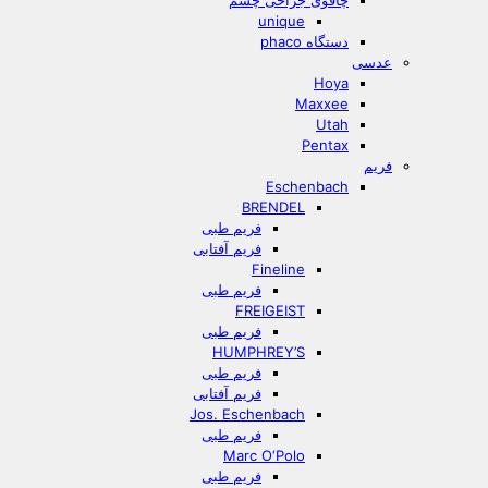
چاقوی جراحی چشم
unique
دستگاه phaco
عدسی
Hoya
Maxxee
Utah
Pentax
فریم
Eschenbach
BRENDEL
فریم طبی
فریم آفتابی
Fineline
فریم طبی
FREIGEIST
فریم طبی
HUMPHREY’S
فریم طبی
فریم آفتابی
Jos. Eschenbach
فریم طبی
Marc O‘Polo
فریم طبی