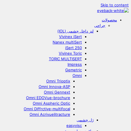
Skip to content
محصولات
جراحی
لنز داخل چشمی (IOL)
Vivinex iSert
Nanex multiSert
iSert 250
Vivinex Toric
TORIC MULTISERT
Impress
Gemetric
Omni
Omni Trioptix
Omni Innova-ASP
Omni Gennext
Omni EDOVue-brochure
Omni Aspheric Optic
Omni Diffrctive-multifocal
Omni Acrivuelitracture
ژل چشمی
easyvisc