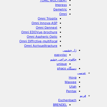
TORIC MULTISERT
Impress
Gemetric
Omni
Omni Trioptix
Omni Innova-ASP
Omni Gennext
Omni EDOVue-brochure
Omni Aspheric Optic
Omni Diffrctive-multifocal
Omni Acrivuelitracture
ژل چشمی
easyvisc
چاقوی جراحی چشم
unique
دستگاه phaco
عدسی
Hoya
Maxxee
Utah
Pentax
فریم
Eschenbach
BRENDEL