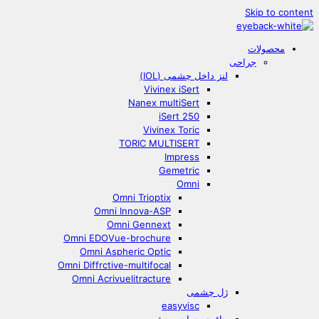
Skip to content
محصولات
جراحی
لنز داخل چشمی (IOL)
Vivinex iSert
Nanex multiSert
iSert 250
Vivinex Toric
TORIC MULTISERT
Impress
Gemetric
Omni
Omni Trioptix
Omni Innova-ASP
Omni Gennext
Omni EDOVue-brochure
Omni Aspheric Optic
Omni Diffrctive-multifocal
Omni Acrivuelitracture
ژل چشمی
easyvisc