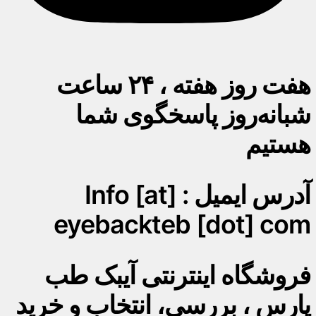
هفت روز هفته ، ۲۴ ساعت
شبانه‌روز پاسخگوی شما
هستیم
آدرس ایمیل : Info [at]
eyebackteb [dot] com
فروشگاه اینترنتی آیبک طب
پارس ، بررسی، انتخاب و خرید