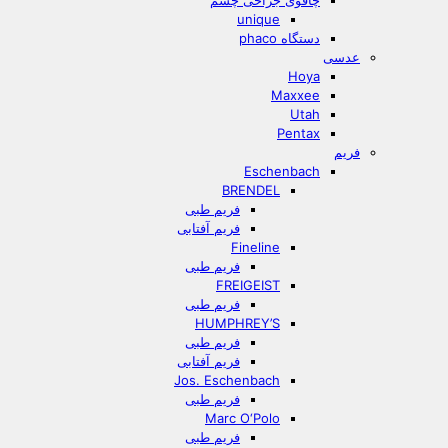
چاقوی جراحی چشم
unique
دستگاه phaco
عدسی
Hoya
Maxxee
Utah
Pentax
فریم
Eschenbach
BRENDEL
فریم طبی
فریم آفتابی
Fineline
فریم طبی
FREIGEIST
فریم طبی
HUMPHREY’S
فریم طبی
فریم آفتابی
Jos. Eschenbach
فریم طبی
Marc O‘Polo
فریم طبی