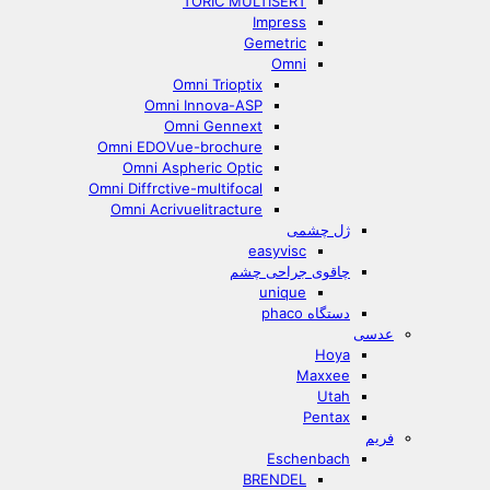
TORIC MULTISERT
Impress
Gemetric
Omni
Omni Trioptix
Omni Innova-ASP
Omni Gennext
Omni EDOVue-brochure
Omni Aspheric Optic
Omni Diffrctive-multifocal
Omni Acrivuelitracture
ژل چشمی
easyvisc
چاقوی جراحی چشم
unique
دستگاه phaco
عدسی
Hoya
Maxxee
Utah
Pentax
فریم
Eschenbach
BRENDEL