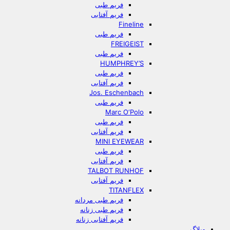
فریم طبی
فریم آفتابی
Fineline
فریم طبی
FREIGEIST
فریم طبی
HUMPHREY’S
فریم طبی
فریم آفتابی
Jos. Eschenbach
فریم طبی
Marc O‘Polo
فریم طبی
فریم آفتابی
MINI EYEWEAR
فریم طبی
فریم آفتابی
TALBOT RUNHOF
فریم آفتابی
TITANFLEX
فریم طبی مردانه
فریم طبی زنانه
فریم آفتابی زنانه
وبلاگ