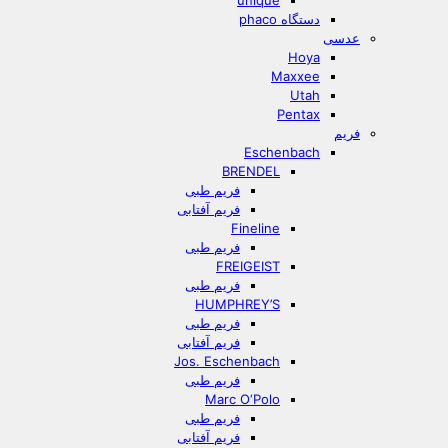
unique
دستگاه phaco
عدسی
Hoya
Maxxee
Utah
Pentax
فریم
Eschenbach
BRENDEL
فریم طبی
فریم آفتابی
Fineline
فریم طبی
FREIGEIST
فریم طبی
HUMPHREY’S
فریم طبی
فریم آفتابی
Jos. Eschenbach
فریم طبی
Marc O‘Polo
فریم طبی
فریم آفتابی