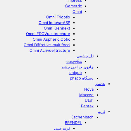
Impress
Gemetric
Omni
Omni Trioptix
Omni Innova-ASP
Omni Gennext
Omni EDOVue-brochure
Omni Aspheric Optic
Omni Diffrctive-multifocal
Omni Acrivuelitracture
ژل چشمی
easyvisc
چاقوی جراحی چشم
unique
دستگاه phaco
عدسی
Hoya
Maxxee
Utah
Pentax
فریم
Eschenbach
BRENDEL
فریم طبی