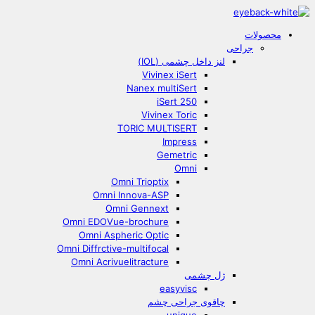
Skip
to
محصولات
content
جراحی
لنز داخل چشمی (IOL)
Vivinex iSert
Nanex multiSert
iSert 250
Vivinex Toric
TORIC MULTISERT
Impress
Gemetric
Omni
Omni Trioptix
Omni Innova-ASP
Omni Gennext
Omni EDOVue-brochure
Omni Aspheric Optic
Omni Diffrctive-multifocal
Omni Acrivuelitracture
ژل چشمی
easyvisc
چاقوی جراحی چشم