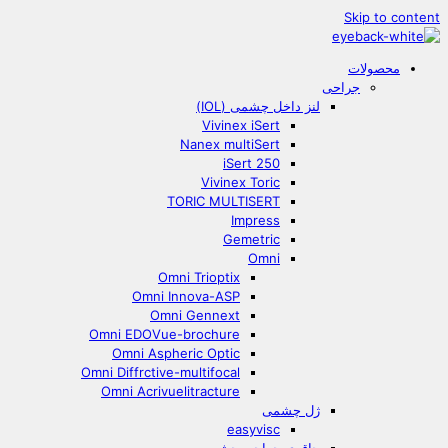
Skip to content
محصولات
جراحی
لنز داخل چشمی (IOL)
Vivinex iSert
Nanex multiSert
iSert 250
Vivinex Toric
TORIC MULTISERT
Impress
Gemetric
Omni
Omni Trioptix
Omni Innova-ASP
Omni Gennext
Omni EDOVue-brochure
Omni Aspheric Optic
Omni Diffrctive-multifocal
Omni Acrivuelitracture
ژل چشمی
easyvisc