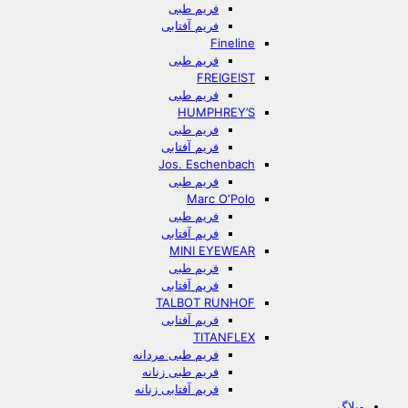
فریم طبی
فریم آفتابی
Fineline
فریم طبی
FREIGEIST
فریم طبی
HUMPHREY’S
فریم طبی
فریم آفتابی
Jos. Eschenbach
فریم طبی
Marc O‘Polo
فریم طبی
فریم آفتابی
MINI EYEWEAR
فریم طبی
فریم آفتابی
TALBOT RUNHOF
فریم آفتابی
TITANFLEX
فریم طبی مردانه
فریم طبی زنانه
فریم آفتابی زنانه
وبلاگ