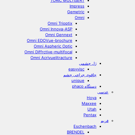
TORIC MULTISERT
Impress
Gemetric
Omni
Omni Trioptix
Omni Innova-ASP
Omni Gennext
Omni EDOVue-brochure
Omni Aspheric Optic
Omni Diffrctive-multifocal
Omni Acrivuelitracture
ژل چشمی
easyvisc
چاقوی جراحی چشم
unique
دستگاه phaco
عدسی
Hoya
Maxxee
Utah
Pentax
فریم
Eschenbach
BRENDEL