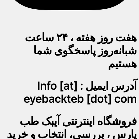
هفت روز هفته ، ۲۴ ساعت
شبانه‌روز پاسخگوی شما
هستیم
آدرس ایمیل : Info [at]
eyebackteb [dot] com
فروشگاه اینترنتی آیبک طب
پارس ، بررسی، انتخاب و خرید