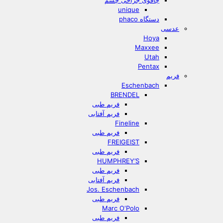
چاقوی جراحی چشم
unique
دستگاه phaco
عدسی
Hoya
Maxxee
Utah
Pentax
فریم
Eschenbach
BRENDEL
فریم طبی
فریم آفتابی
Fineline
فریم طبی
FREIGEIST
فریم طبی
HUMPHREY’S
فریم طبی
فریم آفتابی
Jos. Eschenbach
فریم طبی
Marc O‘Polo
فریم طبی