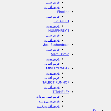
فریم طبی
فریم آفتابی
Fineline
فریم طبی
FREIGEIST
فریم طبی
HUMPHREY’S
فریم طبی
فریم آفتابی
Jos. Eschenbach
فریم طبی
Marc O‘Polo
فریم طبی
فریم آفتابی
MINI EYEWEAR
فریم طبی
فریم آفتابی
TALBOT RUNHOF
فریم آفتابی
TITANFLEX
فریم طبی مردانه
فریم طبی زنانه
فریم آفتابی زنانه
وبلاگ