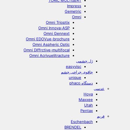
TORIC MULTISERT
Impress
Gemetric
Omni
Omni Trioptix
Omni Innova-ASP
Omni Gennext
Omni EDOVue-brochure
Omni Aspheric Optic
Omni Diffrctive-multifocal
Omni Acrivuelitracture
ژل چشمی
easyvisc
چاقوی جراحی چشم
unique
دستگاه phaco
عدسی
Hoya
Maxxee
Utah
Pentax
فریم
Eschenbach
BRENDEL