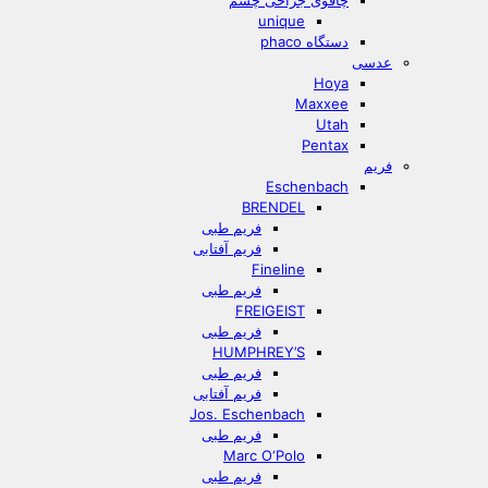
چاقوی جراحی چشم
unique
دستگاه phaco
عدسی
Hoya
Maxxee
Utah
Pentax
فریم
Eschenbach
BRENDEL
فریم طبی
فریم آفتابی
Fineline
فریم طبی
FREIGEIST
فریم طبی
HUMPHREY’S
فریم طبی
فریم آفتابی
Jos. Eschenbach
فریم طبی
Marc O‘Polo
فریم طبی