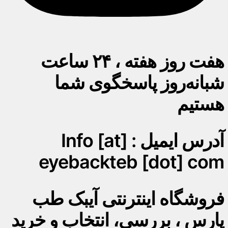
هفت روز هفته ، ۲۴ ساعت
شبانه‌روز پاسخگوی شما
هستیم
آدرس ایمیل : Info [at]
eyebackteb [dot] com
فروشگاه اینترنتی آیبک طب
پارس ، بررسی، انتخاب و خرید