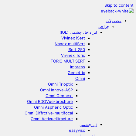
Skip to content
محصولات
جراحی
لنز داخل چشمی (IOL)
Vivinex iSert
Nanex multiSert
iSert 250
Vivinex Toric
TORIC MULTISERT
Impress
Gemetric
Omni
Omni Trioptix
Omni Innova-ASP
Omni Gennext
Omni EDOVue-brochure
Omni Aspheric Optic
Omni Diffrctive-multifocal
Omni Acrivuelitracture
ژل چشمی
easyvisc