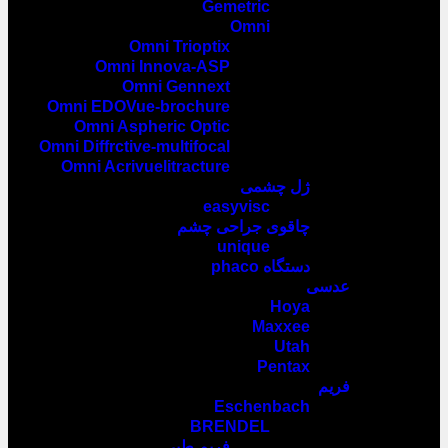
Gemetric
Omni
Omni Trioptix
Omni Innova-ASP
Omni Gennext
Omni EDOVue-brochure
Omni Aspheric Optic
Omni Diffrctive-multifocal
Omni Acrivuelitracture
ژل چشمی
easyvisc
چاقوی جراحی چشم
unique
دستگاه phaco
عدسی
Hoya
Maxxee
Utah
Pentax
فریم
Eschenbach
BRENDEL
فریم طبی