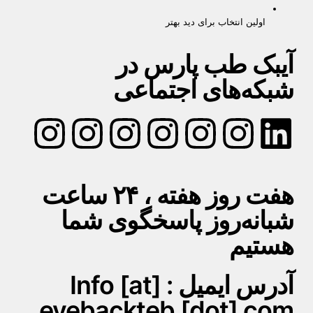
اولین انتخاب برای دید بهتر
آیبک طب پارس در
شبکه‌های اجتماعی
هفت روز هفته ، ۲۴ ساعت
شبانه‌روز پاسخگوی شما
هستیم
آدرس ایمیل : Info [at]
eyebackteb [dot] com