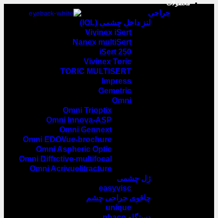
محصولات
جراحی
لنز داخل چشمی (IOL)
Vivinex iSert
Nanex multiSert
iSert 250
Vivinex Toric
TORIC MULTISERT
Impress
Gemetric
Omni
Omni Trioptix
Omni Innova-ASP
Omni Gennext
Omni EDOVue-brochure
Omni Aspheric Optic
Omni Diffrctive-multifocal
Omni Acrivuelitracture
ژل چشمی
easyvisc
چاقوی جراحی چشم
unique
دستگاه phaco