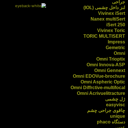
جراحی
لنز داخل چشمی (IOL)
Vivinex iSert
Nanex multiSert
iSert 250
Vivinex Toric
TORIC MULTISERT
Impress
Gemetric
Omni
Omni Trioptix
Omni Innova-ASP
Omni Gennext
Omni EDOVue-brochure
Omni Aspheric Optic
Omni Diffrctive-multifocal
Omni Acrivuelitracture
ژل چشمی
easyvisc
چاقوی جراحی چشم
unique
دستگاه phaco
عدسی