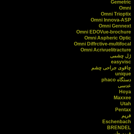
Gemetric
Omni
Omni Trioptix
Omni Innova-ASP
Omni Gennext
Omni EDOVue-brochure
Omni Aspheric Optic
Omni Diffrctive-multifocal
Omni Acrivuelitracture
ژل چشمی
easyvisc
چاقوی جراحی چشم
unique
دستگاه phaco
عدسی
Hoya
Maxxee
Utah
Pentax
فریم
Eschenbach
BRENDEL
فریم طبی