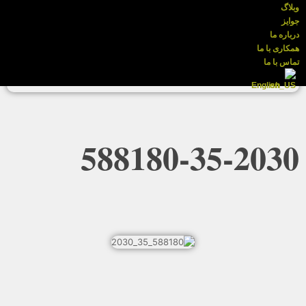
وبلاگ
جوایز
درباره ما
همکاری با ما
تماس با ما
English
588180-35-2030