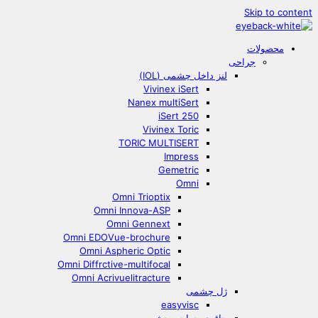
Skip to content
محصولات
جراحی
لنز داخل چشمی (IOL)
Vivinex iSert
Nanex multiSert
iSert 250
Vivinex Toric
TORIC MULTISERT
Impress
Gemetric
Omni
Omni Trioptix
Omni Innova-ASP
Omni Gennext
Omni EDOVue-brochure
Omni Aspheric Optic
Omni Diffrctive-multifocal
Omni Acrivuelitracture
ژل چشمی
easyvisc