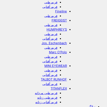
فریم طبی
فریم آفتابی
Fineline
فریم طبی
FREIGEIST
فریم طبی
HUMPHREY’S
فریم طبی
فریم آفتابی
Jos. Eschenbach
فریم طبی
Marc O‘Polo
فریم طبی
فریم آفتابی
MINI EYEWEAR
فریم طبی
فریم آفتابی
TALBOT RUNHOF
فریم آفتابی
TITANFLEX
فریم طبی مردانه
فریم طبی زنانه
فریم آفتابی زنانه
وبلاگ