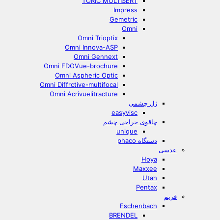
TORIC MULTISERT
Impress
Gemetric
Omni
Omni Trioptix
Omni Innova-ASP
Omni Gennext
Omni EDOVue-brochure
Omni Aspheric Optic
Omni Diffrctive-multifocal
Omni Acrivuelitracture
ژل چشمی
easyvisc
چاقوی جراحی چشم
unique
دستگاه phaco
عدسی
Hoya
Maxxee
Utah
Pentax
فریم
Eschenbach
BRENDEL