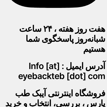
هفت روز هفته ، ۲۴ ساعت
شبانه‌روز پاسخگوی شما
هستیم
آدرس ایمیل : Info [at]
eyebackteb [dot] com
فروشگاه اینترنتی آیبک طب
پارس ، بررسی، انتخاب و خرید