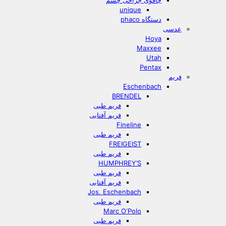
چاقوی جراحی چشم
unique
دستگاه phaco
عدسی
Hoya
Maxxee
Utah
Pentax
فریم
Eschenbach
BRENDEL
فریم طبی
فریم آفتابی
Fineline
فریم طبی
FREIGEIST
فریم طبی
HUMPHREY’S
فریم طبی
فریم آفتابی
Jos. Eschenbach
فریم طبی
Marc O‘Polo
فریم طبی