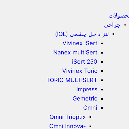
حصولات
جراحی
لنز داخل چشمی (IOL)
Vivinex iSert
Nanex multiSert
iSert 250
Vivinex Toric
TORIC MULTISERT
Impress
Gemetric
Omni
Omni Trioptix
Omni Innova-