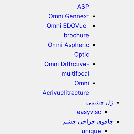
ASP
Omni Gennext
Omni EDOVue-
brochure
Omni Aspheric
Optic
Omni Diffrctive-
multifocal
Omni
Acrivuelitracture
ژل چشمی
easyvisc
چاقوی جراحی چشم
unique