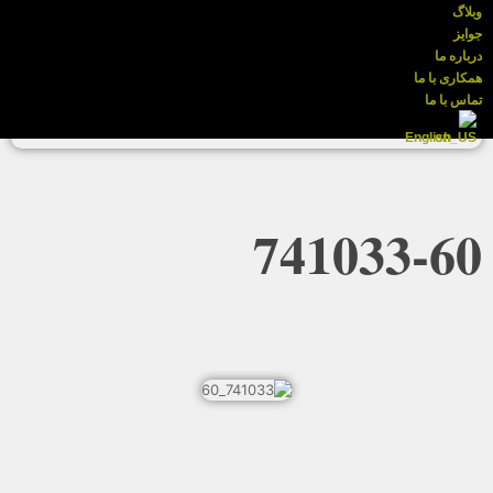
وبلاگ
جوایز
درباره ما
همکاری با ما
تماس با ما
English
741033-60