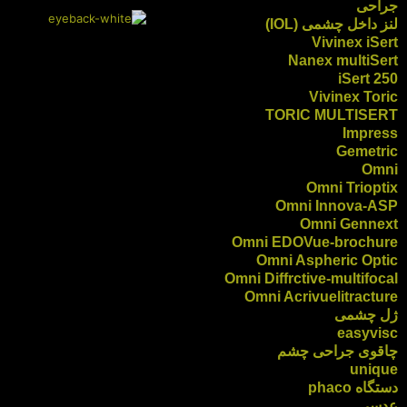
جراحی
لنز داخل چشمی (IOL)
Vivinex iSert
Nanex multiSert
iSert 250
Vivinex Toric
TORIC MULTISERT
Impress
Gemetric
Omni
Omni Trioptix
Omni Innova-ASP
Omni Gennext
Omni EDOVue-brochure
Omni Aspheric Optic
Omni Diffrctive-multifocal
Omni Acrivuelitracture
ژل چشمی
easyvisc
چاقوی جراحی چشم
unique
دستگاه phaco
عدسی