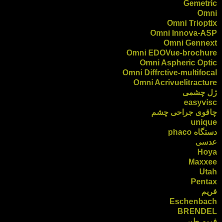
Gemetric
Omni
Omni Trioptix
Omni Innova-ASP
Omni Gennext
Omni EDOVue-brochure
Omni Aspheric Optic
Omni Diffrctive-multifocal
Omni Acrivuelitracture
ژل چشمی
easyvisc
چاقوی جراحی چشم
unique
دستگاه phaco
عدسی
Hoya
Maxxee
Utah
Pentax
فریم
Eschenbach
BRENDEL
فریم طبی