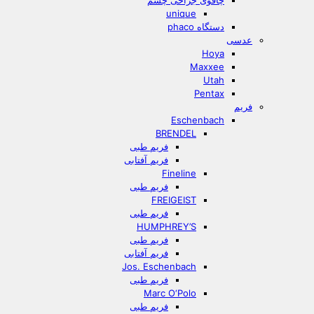
چاقوی جراحی چشم
unique
دستگاه phaco
عدسی
Hoya
Maxxee
Utah
Pentax
فریم
Eschenbach
BRENDEL
فریم طبی
فریم آفتابی
Fineline
فریم طبی
FREIGEIST
فریم طبی
HUMPHREY’S
فریم طبی
فریم آفتابی
Jos. Eschenbach
فریم طبی
Marc O‘Polo
فریم طبی