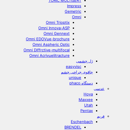
TORIC MULTISERT
Impress
Gemetric
Omni
Omni Trioptix
Omni Innova-ASP
Omni Gennext
Omni EDOVue-brochure
Omni Aspheric Optic
Omni Diffrctive-multifocal
Omni Acrivuelitracture
ژل چشمی
easyvisc
چاقوی جراحی چشم
unique
دستگاه phaco
عدسی
Hoya
Maxxee
Utah
Pentax
فریم
Eschenbach
BRENDEL