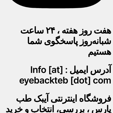
هفت روز هفته ، ۲۴ ساعت
شبانه‌روز پاسخگوی شما
هستیم
آدرس ایمیل : Info [at]
eyebackteb [dot] com
فروشگاه اینترنتی آیبک طب
پارس ، بررسی، انتخاب و خرید