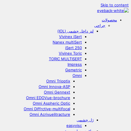
Skip to content
محصولات
جراحی
لنز داخل چشمی (IOL)
Vivinex iSert
Nanex multiSert
iSert 250
Vivinex Toric
TORIC MULTISERT
Impress
Gemetric
Omni
Omni Trioptix
Omni Innova-ASP
Omni Gennext
Omni EDOVue-brochure
Omni Aspheric Optic
Omni Diffrctive-multifocal
Omni Acrivuelitracture
ژل چشمی
easyvisc