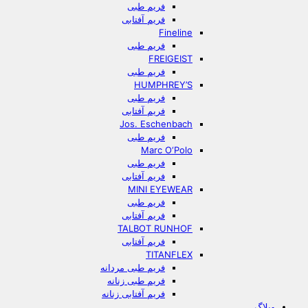
فریم طبی
فریم آفتابی
Fineline
فریم طبی
FREIGEIST
فریم طبی
HUMPHREY’S
فریم طبی
فریم آفتابی
Jos. Eschenbach
فریم طبی
Marc O‘Polo
فریم طبی
فریم آفتابی
MINI EYEWEAR
فریم طبی
فریم آفتابی
TALBOT RUNHOF
فریم آفتابی
TITANFLEX
فریم طبی مردانه
فریم طبی زنانه
فریم آفتابی زنانه
وبلاگ