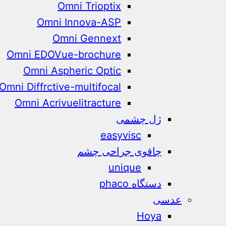
Omni Trioptix
Omni Innova-ASP
Omni Gennext
Omni EDOVue-brochure
Omni Aspheric Optic
Omni Diffrctive-multifocal
Omni Acrivuelitracture
ژل چشمی
easyvisc
چاقوی جراحی چشم
unique
دستگاه phaco
عدسی
Hoya