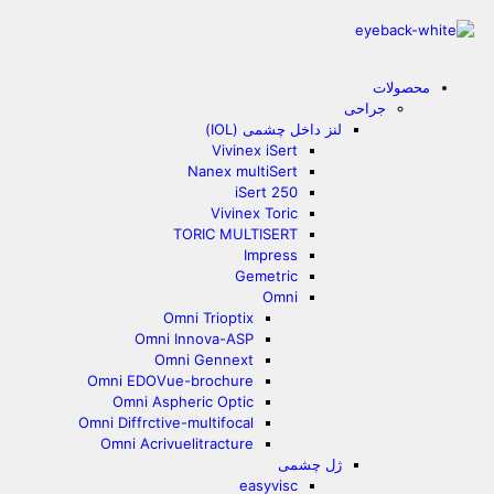
محصولات
جراحی
لنز داخل چشمی (IOL)
Vivinex iSert
Nanex multiSert
iSert 250
Vivinex Toric
TORIC MULTISERT
Impress
Gemetric
Omni
Omni Trioptix
Omni Innova-ASP
Omni Gennext
Omni EDOVue-brochure
Omni Aspheric Optic
Omni Diffrctive-multifocal
Omni Acrivuelitracture
ژل چشمی
easyvisc