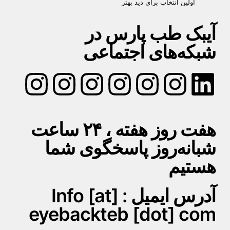
اولین انتخاب برای دید بهتر
آیبک طب پارس در
شبکه‌های اجتماعی
هفت روز هفته ، ۲۴ ساعت
شبانه‌روز پاسخگوی شما
هستیم
آدرس ایمیل : Info [at]
eyebackteb [dot] com