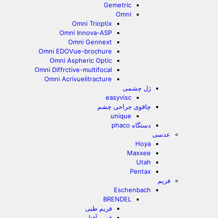
Gemetric
Omni
Omni Trioptix
Omni Innova-ASP
Omni Gennext
Omni EDOVue-brochure
Omni Aspheric Optic
Omni Diffrctive-multifocal
Omni Acrivuelitracture
ژل چشمی
easyvisc
چاقوی جراحی چشم
unique
دستگاه phaco
عدسی
Hoya
Maxxee
Utah
Pentax
فریم
Eschenbach
BRENDEL
فریم طبی
فریم آفتابی