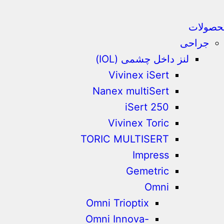
حصولات
جراحی
لنز داخل چشمی (IOL)
Vivinex iSert
Nanex multiSert
iSert 250
Vivinex Toric
TORIC MULTISERT
Impress
Gemetric
Omni
Omni Trioptix
Omni Innova-