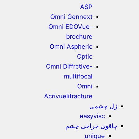
ASP
Omni Gennext
Omni EDOVue-
brochure
Omni Aspheric
Optic
Omni Diffrctive-
multifocal
Omni
Acrivuelitracture
ژل چشمی
easyvisc
چاقوی جراحی چشم
unique