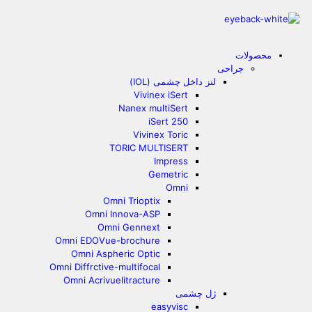
محصولات
جراحی
لنز داخل چشمی (IOL)
Vivinex iSert
Nanex multiSert
iSert 250
Vivinex Toric
TORIC MULTISERT
Impress
Gemetric
Omni
Omni Trioptix
Omni Innova-ASP
Omni Gennext
Omni EDOVue-brochure
Omni Aspheric Optic
Omni Diffrctive-multifocal
Omni Acrivuelitracture
ژل چشمی
easyvisc