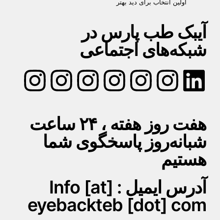
اولین انتخاب برای دید بهتر
آیبک طب پارس در
شبکه‌های اجتماعی
هفت روز هفته ، ۲۴ ساعت
شبانه‌روز پاسخگوی شما
هستیم
آدرس ایمیل : Info [at]
eyebackteb [dot] com