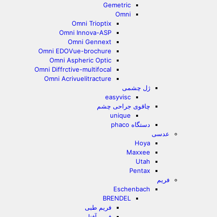
Gemetric
Omni
Omni Trioptix
Omni Innova-ASP
Omni Gennext
Omni EDOVue-brochure
Omni Aspheric Optic
Omni Diffrctive-multifocal
Omni Acrivuelitracture
ژل چشمی
easyvisc
چاقوی جراحی چشم
unique
دستگاه phaco
عدسی
Hoya
Maxxee
Utah
Pentax
فریم
Eschenbach
BRENDEL
فریم طبی
فریم آفتابی