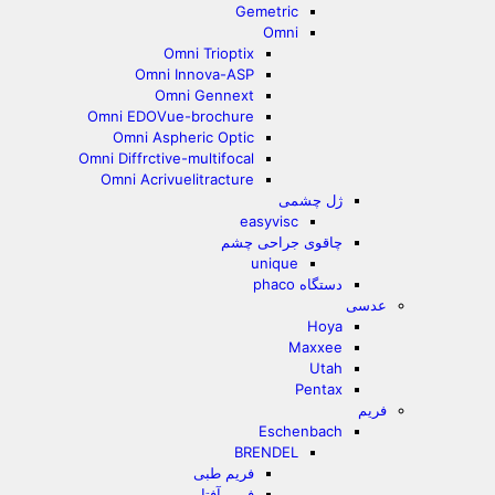
Gemetric
Omni
Omni Trioptix
Omni Innova-ASP
Omni Gennext
Omni EDOVue-brochure
Omni Aspheric Optic
Omni Diffrctive-multifocal
Omni Acrivuelitracture
ژل چشمی
easyvisc
چاقوی جراحی چشم
unique
دستگاه phaco
عدسی
Hoya
Maxxee
Utah
Pentax
فریم
Eschenbach
BRENDEL
فریم طبی
فریم آفتابی