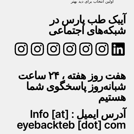
اولین انتخاب برای دید بهتر
آیبک طب پارس در
شبکه‌های اجتماعی
هفت روز هفته ، ۲۴ ساعت
شبانه‌روز پاسخگوی شما
هستیم
آدرس ایمیل : Info [at]
eyebackteb [dot] com