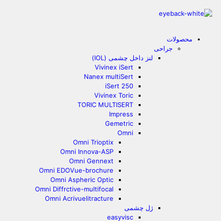
محصولات
جراحی
لنز داخل چشمی (IOL)
Vivinex iSert
Nanex multiSert
iSert 250
Vivinex Toric
TORIC MULTISERT
Impress
Gemetric
Omni
Omni Trioptix
Omni Innova-ASP
Omni Gennext
Omni EDOVue-brochure
Omni Aspheric Optic
Omni Diffrctive-multifocal
Omni Acrivuelitracture
ژل چشمی
easyvisc