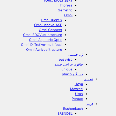
TORIC MULTISERT
Impress
Gemetric
Omni
Omni Trioptix
Omni Innova-ASP
Omni Gennext
Omni EDOVue-brochure
Omni Aspheric Optic
Omni Diffrctive-multifocal
Omni Acrivuelitracture
ژل چشمی
easyvisc
چاقوی جراحی چشم
unique
دستگاه phaco
عدسی
Hoya
Maxxee
Utah
Pentax
فریم
Eschenbach
BRENDEL