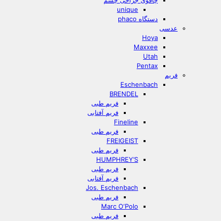
چاقوی جراحی چشم
unique
دستگاه phaco
عدسی
Hoya
Maxxee
Utah
Pentax
فریم
Eschenbach
BRENDEL
فریم طبی
فریم آفتابی
Fineline
فریم طبی
FREIGEIST
فریم طبی
HUMPHREY’S
فریم طبی
فریم آفتابی
Jos. Eschenbach
فریم طبی
Marc O‘Polo
فریم طبی