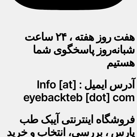
هفت روز هفته ، ۲۴ ساعت
شبانه‌روز پاسخگوی شما
هستیم
آدرس ایمیل : Info [at]
eyebackteb [dot] com
فروشگاه اینترنتی آیبک طب
پارس ، بررسی، انتخاب و خرید