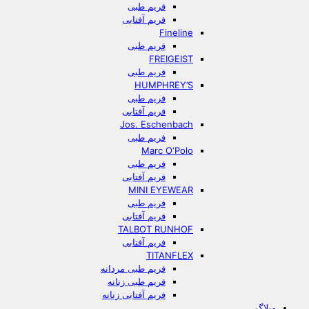
فریم طبی
فریم آفتابی
Fineline
فریم طبی
FREIGEIST
فریم طبی
HUMPHREY’S
فریم طبی
فریم آفتابی
Jos. Eschenbach
فریم طبی
Marc O‘Polo
فریم طبی
فریم آفتابی
MINI EYEWEAR
فریم طبی
فریم آفتابی
TALBOT RUNHOF
فریم آفتابی
TITANFLEX
فریم طبی مردانه
فریم طبی زنانه
فریم آفتابی زنانه
وبلاگ