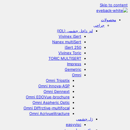
Skip to content
محصولات
جراحی
لنز داخل چشمی (IOL)
Vivinex iSert
Nanex multiSert
iSert 250
Vivinex Toric
TORIC MULTISERT
Impress
Gemetric
Omni
Omni Trioptix
Omni Innova-ASP
Omni Gennext
Omni EDOVue-brochure
Omni Aspheric Optic
Omni Diffrctive-multifocal
Omni Acrivuelitracture
ژل چشمی
easyvisc