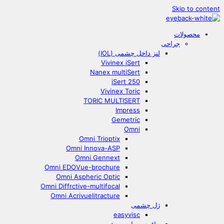
Skip to content
محصولات
جراحی
لنز داخل چشمی (IOL)
Vivinex iSert
Nanex multiSert
iSert 250
Vivinex Toric
TORIC MULTISERT
Impress
Gemetric
Omni
Omni Trioptix
Omni Innova-ASP
Omni Gennext
Omni EDOVue-brochure
Omni Aspheric Optic
Omni Diffrctive-multifocal
Omni Acrivuelitracture
ژل چشمی
easyvisc