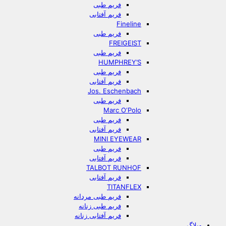
فریم طبی
فریم آفتابی
Fineline
فریم طبی
FREIGEIST
فریم طبی
HUMPHREY’S
فریم طبی
فریم آفتابی
Jos. Eschenbach
فریم طبی
Marc O‘Polo
فریم طبی
فریم آفتابی
MINI EYEWEAR
فریم طبی
فریم آفتابی
TALBOT RUNHOF
فریم آفتابی
TITANFLEX
فریم طبی مردانه
فریم طبی زنانه
فریم آفتابی زنانه
وبلاگ