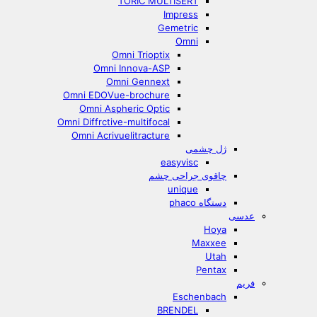
TORIC MULTISERT
Impress
Gemetric
Omni
Omni Trioptix
Omni Innova-ASP
Omni Gennext
Omni EDOVue-brochure
Omni Aspheric Optic
Omni Diffrctive-multifocal
Omni Acrivuelitracture
ژل چشمی
easyvisc
چاقوی جراحی چشم
unique
دستگاه phaco
عدسی
Hoya
Maxxee
Utah
Pentax
فریم
Eschenbach
BRENDEL