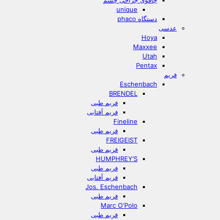
چاقوی جراحی چشم
unique
دستگاه phaco
عدسی
Hoya
Maxxee
Utah
Pentax
فریم
Eschenbach
BRENDEL
فریم طبی
فریم آفتابی
Fineline
فریم طبی
FREIGEIST
فریم طبی
HUMPHREY’S
فریم طبی
فریم آفتابی
Jos. Eschenbach
فریم طبی
Marc O‘Polo
فریم طبی