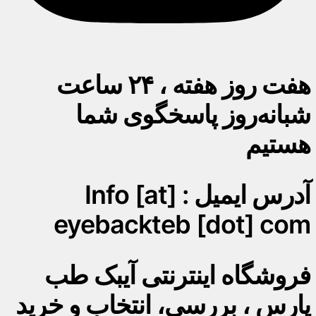
هفت روز هفته ، ۲۴ ساعت
شبانه‌روز پاسخگوی شما
هستیم
آدرس ایمیل : Info [at]
eyebackteb [dot] com
فروشگاه اینترنتی آیبک طب
پارس ، بررسی، انتخاب و خرید