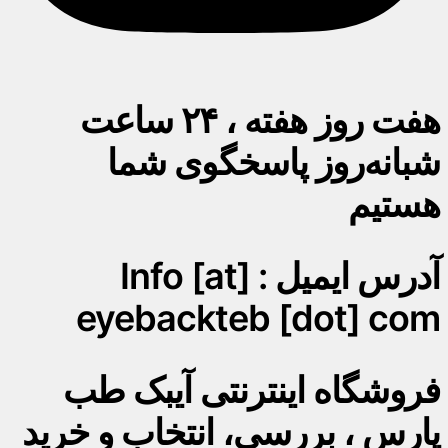
هفت روز هفته ، ۲۴ ساعت
شبانه‌روز پاسخگوی شما
هستیم
آدرس ایمیل : Info [at]
eyebackteb [dot] com
فروشگاه اینترنتی آیبک طب
پارس ، بررسی، انتخاب و خرید