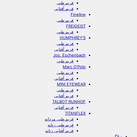
فریم طبی
فریم آفتابی
Fineline
فریم طبی
FREIGEIST
فریم طبی
HUMPHREY’S
فریم طبی
فریم آفتابی
Jos. Eschenbach
فریم طبی
Marc O‘Polo
فریم طبی
فریم آفتابی
MINI EYEWEAR
فریم طبی
فریم آفتابی
TALBOT RUNHOF
فریم آفتابی
TITANFLEX
فریم طبی مردانه
فریم طبی زنانه
فریم آفتابی زنانه
وبلاگ