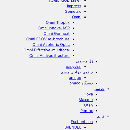
TORIC MULTISERT
Impress
Gemetric
Omni
Omni Trioptix
Omni Innova-ASP
Omni Gennext
Omni EDOVue-brochure
Omni Aspheric Optic
Omni Diffrctive-multifocal
Omni Acrivuelitracture
ژل چشمی
easyvisc
چاقوی جراحی چشم
unique
دستگاه phaco
عدسی
Hoya
Maxxee
Utah
Pentax
فریم
Eschenbach
BRENDEL