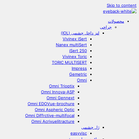
Skip to content
محصولات
جراحی
لنز داخل چشمی (IOL)
Vivinex iSert
Nanex multiSert
iSert 250
Vivinex Toric
TORIC MULTISERT
Impress
Gemetric
Omni
Omni Trioptix
Omni Innova-ASP
Omni Gennext
Omni EDOVue-brochure
Omni Aspheric Optic
Omni Diffrctive-multifocal
Omni Acrivuelitracture
ژل چشمی
easyvisc