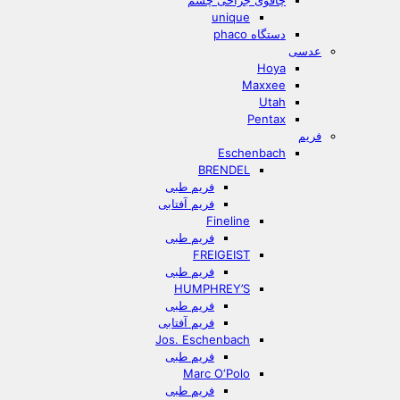
چاقوی جراحی چشم
unique
دستگاه phaco
عدسی
Hoya
Maxxee
Utah
Pentax
فریم
Eschenbach
BRENDEL
فریم طبی
فریم آفتابی
Fineline
فریم طبی
FREIGEIST
فریم طبی
HUMPHREY’S
فریم طبی
فریم آفتابی
Jos. Eschenbach
فریم طبی
Marc O‘Polo
فریم طبی