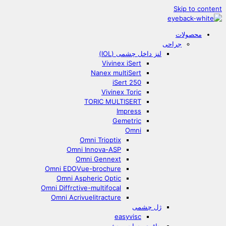
Skip to content
محصولات
جراحی
لنز داخل چشمی (IOL)
Vivinex iSert
Nanex multiSert
iSert 250
Vivinex Toric
TORIC MULTISERT
Impress
Gemetric
Omni
Omni Trioptix
Omni Innova-ASP
Omni Gennext
Omni EDOVue-brochure
Omni Aspheric Optic
Omni Diffrctive-multifocal
Omni Acrivuelitracture
ژل چشمی
easyvisc