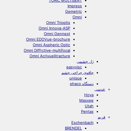
TORIC MULTISERT
Impress
Gemetric
Omni
Omni Trioptix
Omni Innova-ASP
Omni Gennext
Omni EDOVue-brochure
Omni Aspheric Optic
Omni Diffrctive-multifocal
Omni Acrivuelitracture
ژل چشمی
easyvisc
چاقوی جراحی چشم
unique
دستگاه phaco
عدسی
Hoya
Maxxee
Utah
Pentax
فریم
Eschenbach
BRENDEL