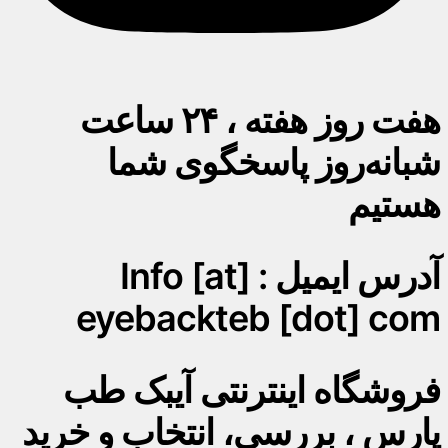
هفت روز هفته ، ۲۴ ساعت
شبانه‌روز پاسخگوی شما
هستیم
آدرس ایمیل : Info [at]
eyebackteb [dot] com
فروشگاه اینترنتی آیبک طب
پارس ، بررسی، انتخاب و خرید