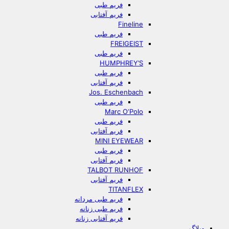
فریم طبی
فریم آفتابی
Fineline
فریم طبی
FREIGEIST
فریم طبی
HUMPHREY’S
فریم طبی
فریم آفتابی
Jos. Eschenbach
فریم طبی
Marc O‘Polo
فریم طبی
فریم آفتابی
MINI EYEWEAR
فریم طبی
فریم آفتابی
TALBOT RUNHOF
فریم آفتابی
TITANFLEX
فریم طبی مردانه
فریم طبی زنانه
فریم آفتابی زنانه
وبلاگ