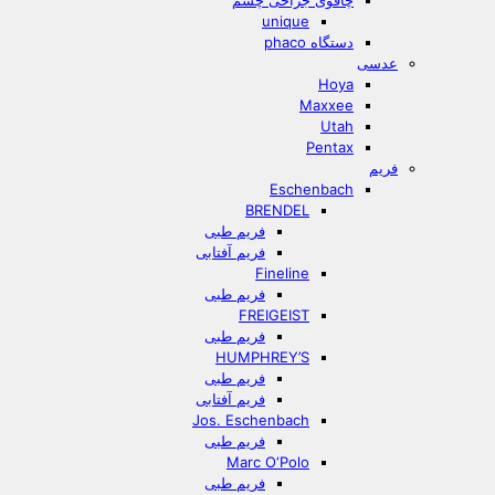
چاقوی جراحی چشم
unique
دستگاه phaco
عدسی
Hoya
Maxxee
Utah
Pentax
فریم
Eschenbach
BRENDEL
فریم طبی
فریم آفتابی
Fineline
فریم طبی
FREIGEIST
فریم طبی
HUMPHREY’S
فریم طبی
فریم آفتابی
Jos. Eschenbach
فریم طبی
Marc O‘Polo
فریم طبی