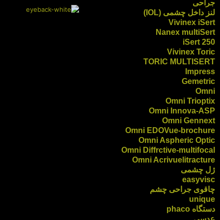
جراحی
لنز داخل چشمی (IOL)
Vivinex iSert
Nanex multiSert
iSert 250
Vivinex Toric
TORIC MULTISERT
Impress
Gemetric
Omni
Omni Trioptix
Omni Innova-ASP
Omni Gennext
Omni EDOVue-brochure
Omni Aspheric Optic
Omni Diffrctive-multifocal
Omni Acrivuelitracture
ژل چشمی
easyvisc
چاقوی جراحی چشم
unique
دستگاه phaco
عدسی