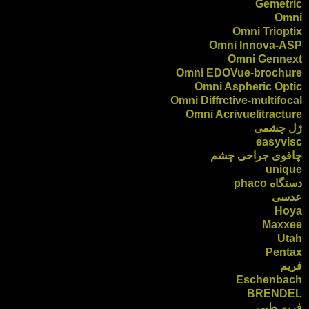
Gemetric
Omni
Omni Trioptix
Omni Innova-ASP
Omni Gennext
Omni EDOVue-brochure
Omni Aspheric Optic
Omni Diffrctive-multifocal
Omni Acrivuelitracture
ژل چشمی
easyvisc
چاقوی جراحی چشم
unique
دستگاه phaco
عدسی
Hoya
Maxxee
Utah
Pentax
فریم
Eschenbach
BRENDEL
فریم طبی