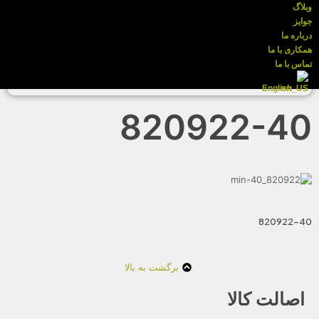
وبلاگ
جوایز
درباره ما
همکاری با ما
تماس با ما
English
820922-40
820922-40
برگشت به بالا
اصالت کالا