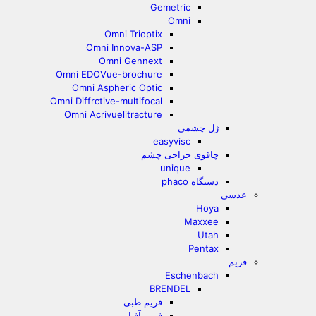
Gemetric
Omni
Omni Trioptix
Omni Innova-ASP
Omni Gennext
Omni EDOVue-brochure
Omni Aspheric Optic
Omni Diffrctive-multifocal
Omni Acrivuelitracture
ژل چشمی
easyvisc
چاقوی جراحی چشم
unique
دستگاه phaco
عدسی
Hoya
Maxxee
Utah
Pentax
فریم
Eschenbach
BRENDEL
فریم طبی
فریم آفتابی