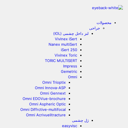
محصولات
جراحی
لنز داخل چشمی (IOL)
Vivinex iSert
Nanex multiSert
iSert 250
Vivinex Toric
TORIC MULTISERT
Impress
Gemetric
Omni
Omni Trioptix
Omni Innova-ASP
Omni Gennext
Omni EDOVue-brochure
Omni Aspheric Optic
Omni Diffrctive-multifocal
Omni Acrivuelitracture
ژل چشمی
easyvisc