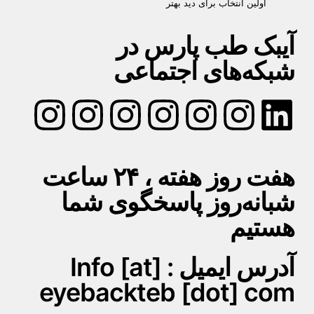
اولین انتخاب برای دید بهتر
آیبک طب پارس در
شبکه‌های اجتماعی
هفت روز هفته ، ۲۴ ساعت
شبانه‌روز پاسخگوی شما
هستیم
آدرس ایمیل : Info [at]
eyebackteb [dot] com