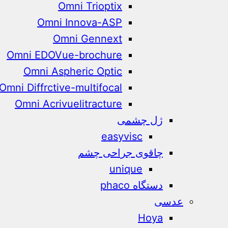
Omni Trioptix
Omni Innova-ASP
Omni Gennext
Omni EDOVue-brochure
Omni Aspheric Optic
Omni Diffrctive-multifocal
Omni Acrivuelitracture
ژل چشمی
easyvisc
چاقوی جراحی چشم
unique
دستگاه phaco
عدسی
Hoya