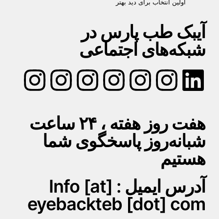
اولین انتخاب برای دید بهتر
آیبک طب پارس در
شبکه‌های اجتماعی
هفت روز هفته ، ۲۴ ساعت
شبانه‌روز پاسخگوی شما
هستیم
آدرس ایمیل : Info [at]
eyebackteb [dot] com