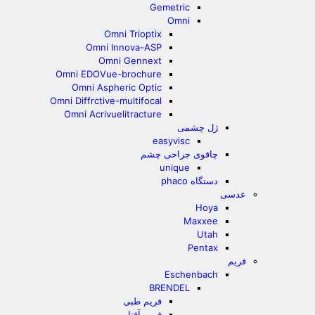
Gemetric
Omni
Omni Trioptix
Omni Innova-ASP
Omni Gennext
Omni EDOVue-brochure
Omni Aspheric Optic
Omni Diffrctive-multifocal
Omni Acrivuelitracture
ژل چشمی
easyvisc
چاقوی جراحی چشم
unique
دستگاه phaco
عدسی
Hoya
Maxxee
Utah
Pentax
فریم
Eschenbach
BRENDEL
فریم طبی
فریم آفتابی