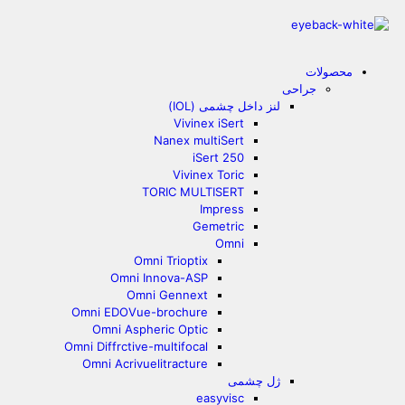
محصولات
جراحی
لنز داخل چشمی (IOL)
Vivinex iSert
Nanex multiSert
iSert 250
Vivinex Toric
TORIC MULTISERT
Impress
Gemetric
Omni
Omni Trioptix
Omni Innova-ASP
Omni Gennext
Omni EDOVue-brochure
Omni Aspheric Optic
Omni Diffrctive-multifocal
Omni Acrivuelitracture
ژل چشمی
easyvisc