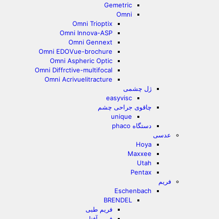
Gemetric
Omni
Omni Trioptix
Omni Innova-ASP
Omni Gennext
Omni EDOVue-brochure
Omni Aspheric Optic
Omni Diffrctive-multifocal
Omni Acrivuelitracture
ژل چشمی
easyvisc
چاقوی جراحی چشم
unique
دستگاه phaco
عدسی
Hoya
Maxxee
Utah
Pentax
فریم
Eschenbach
BRENDEL
فریم طبی
فریم آفتابی