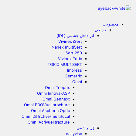
محصولات
جراحی
لنز داخل چشمی (IOL)
Vivinex iSert
Nanex multiSert
iSert 250
Vivinex Toric
TORIC MULTISERT
Impress
Gemetric
Omni
Omni Trioptix
Omni Innova-ASP
Omni Gennext
Omni EDOVue-brochure
Omni Aspheric Optic
Omni Diffrctive-multifocal
Omni Acrivuelitracture
ژل چشمی
easyvisc