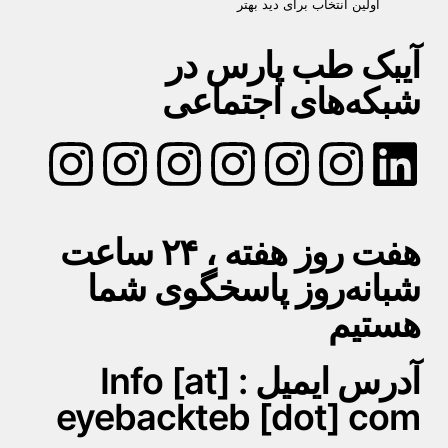
اولین انتخاب برای دید بهتر
آیبک طب پارس در
شبکه‌های اجتماعی
هفت روز هفته ، ۲۴ ساعت
شبانه‌روز پاسخگوی شما
هستیم
آدرس ایمیل : Info [at]
eyebackteb [dot] com