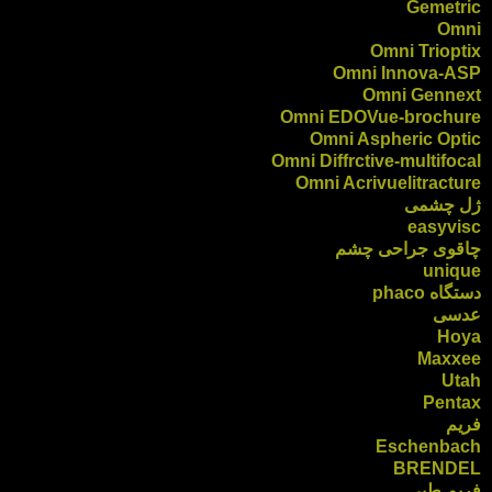
Gemetric
Omni
Omni Trioptix
Omni Innova-ASP
Omni Gennext
Omni EDOVue-brochure
Omni Aspheric Optic
Omni Diffrctive-multifocal
Omni Acrivuelitracture
ژل چشمی
easyvisc
چاقوی جراحی چشم
unique
دستگاه phaco
عدسی
Hoya
Maxxee
Utah
Pentax
فریم
Eschenbach
BRENDEL
فریم طبی