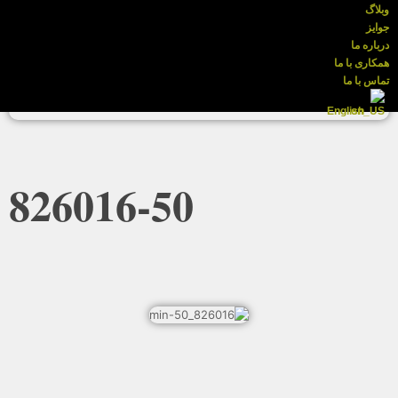
وبلاگ
جوایز
درباره ما
همکاری با ما
تماس با ما
English
826016-50