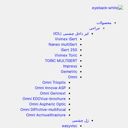
محصولات
جراحی
لنز داخل چشمی (IOL)
Vivinex iSert
Nanex multiSert
iSert 250
Vivinex Toric
TORIC MULTISERT
Impress
Gemetric
Omni
Omni Trioptix
Omni Innova-ASP
Omni Gennext
Omni EDOVue-brochure
Omni Aspheric Optic
Omni Diffrctive-multifocal
Omni Acrivuelitracture
ژل چشمی
easyvisc