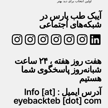
اولین انتخاب برای دید بهتر
آیبک طب پارس در
شبکه‌های اجتماعی
هفت روز هفته ، ۲۴ ساعت
شبانه‌روز پاسخگوی شما
هستیم
آدرس ایمیل : Info [at]
eyebackteb [dot] com