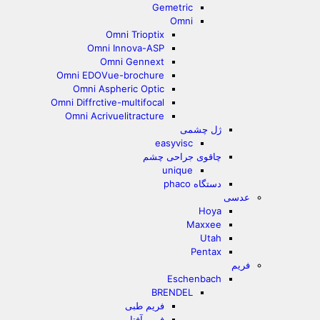
Gemetric
Omni
Omni Trioptix
Omni Innova-ASP
Omni Gennext
Omni EDOVue-brochure
Omni Aspheric Optic
Omni Diffrctive-multifocal
Omni Acrivuelitracture
ژل چشمی
easyvisc
چاقوی جراحی چشم
unique
دستگاه phaco
عدسی
Hoya
Maxxee
Utah
Pentax
فریم
Eschenbach
BRENDEL
فریم طبی
فریم آفتابی