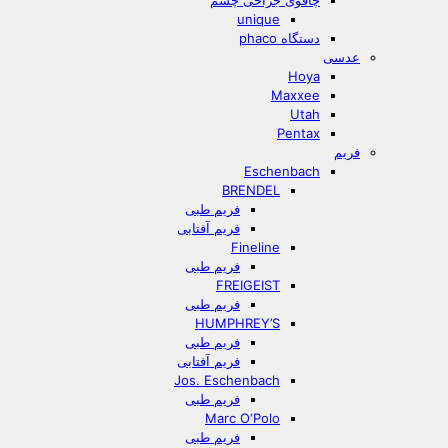
چاقوی جراحی چشم
unique
دستگاه phaco
عدسی
Hoya
Maxxee
Utah
Pentax
فریم
Eschenbach
BRENDEL
فریم طبی
فریم آفتابی
Fineline
فریم طبی
FREIGEIST
فریم طبی
HUMPHREY’S
فریم طبی
فریم آفتابی
Jos. Eschenbach
فریم طبی
Marc O‘Polo
فریم طبی