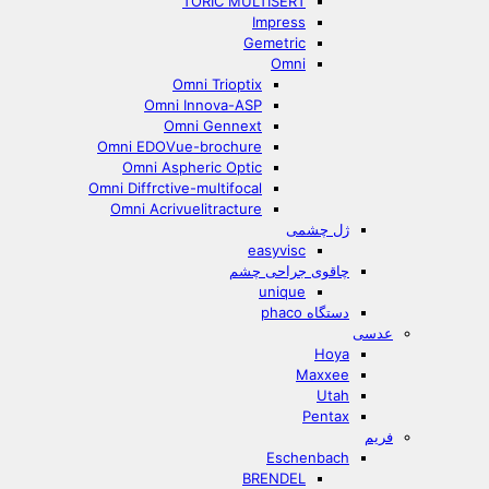
TORIC MULTISERT
Impress
Gemetric
Omni
Omni Trioptix
Omni Innova-ASP
Omni Gennext
Omni EDOVue-brochure
Omni Aspheric Optic
Omni Diffrctive-multifocal
Omni Acrivuelitracture
ژل چشمی
easyvisc
چاقوی جراحی چشم
unique
دستگاه phaco
عدسی
Hoya
Maxxee
Utah
Pentax
فریم
Eschenbach
BRENDEL