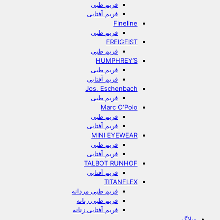
فریم طبی
فریم آفتابی
Fineline
فریم طبی
FREIGEIST
فریم طبی
HUMPHREY’S
فریم طبی
فریم آفتابی
Jos. Eschenbach
فریم طبی
Marc O‘Polo
فریم طبی
فریم آفتابی
MINI EYEWEAR
فریم طبی
فریم آفتابی
TALBOT RUNHOF
فریم آفتابی
TITANFLEX
فریم طبی مردانه
فریم طبی زنانه
فریم آفتابی زنانه
وبلاگ