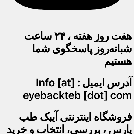
هفت روز هفته ، ۲۴ ساعت
شبانه‌روز پاسخگوی شما
هستیم
آدرس ایمیل : Info [at]
eyebackteb [dot] com
فروشگاه اینترنتی آیبک طب
پارس ، بررسی، انتخاب و خرید