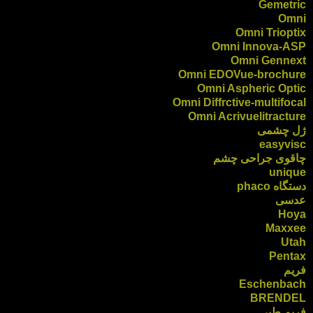
Gemetric
Omni
Omni Trioptix
Omni Innova-ASP
Omni Gennext
Omni EDOVue-brochure
Omni Aspheric Optic
Omni Diffrctive-multifocal
Omni Acrivuelitracture
ژل چشمی
easyvisc
چاقوی جراحی چشم
unique
دستگاه phaco
عدسی
Hoya
Maxxee
Utah
Pentax
فریم
Eschenbach
BRENDEL
فریم طبی