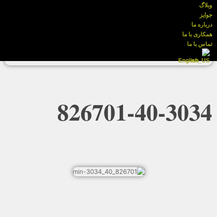
وبلاگ
جوایز
درباره ما
همکاری با ما
تماس با ما
English
826701-40-3034