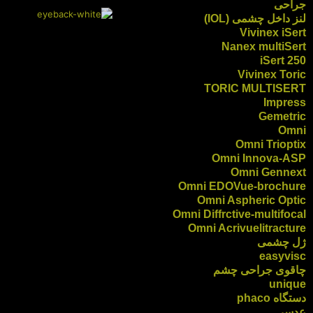
جراحی
لنز داخل چشمی (IOL)
Vivinex iSert
Nanex multiSert
iSert 250
Vivinex Toric
TORIC MULTISERT
Impress
Gemetric
Omni
Omni Trioptix
Omni Innova-ASP
Omni Gennext
Omni EDOVue-brochure
Omni Aspheric Optic
Omni Diffrctive-multifocal
Omni Acrivuelitracture
ژل چشمی
easyvisc
چاقوی جراحی چشم
unique
دستگاه phaco
عدسی