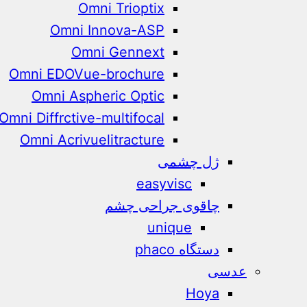
Omni Trioptix
Omni Innova-ASP
Omni Gennext
Omni EDOVue-brochure
Omni Aspheric Optic
Omni Diffrctive-multifocal
Omni Acrivuelitracture
ژل چشمی
easyvisc
چاقوی جراحی چشم
unique
دستگاه phaco
عدسی
Hoya