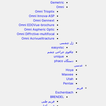
Gemetric
Omni
Omni Trioptix
Omni Innova-ASP
Omni Gennext
Omni EDOVue-brochure
Omni Aspheric Optic
Omni Diffrctive-multifocal
Omni Acrivuelitracture
ژل چشمی
easyvisc
چاقوی جراحی چشم
unique
دستگاه phaco
عدسی
Hoya
Maxxee
Utah
Pentax
فریم
Eschenbach
BRENDEL
فریم طبی
فریم آفتابی