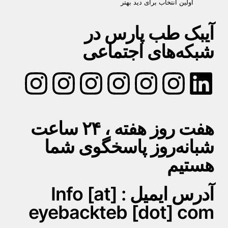
اولین انتخاب برای دید بهتر
آیبک طب پارس در
شبکه‌های اجتماعی
هفت روز هفته ، ۲۴ ساعت
شبانه‌روز پاسخگوی شما
هستیم
آدرس ایمیل : Info [at]
eyebackteb [dot] com