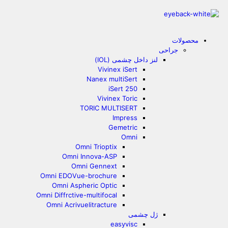
محصولات
جراحی
لنز داخل چشمی (IOL)
Vivinex iSert
Nanex multiSert
iSert 250
Vivinex Toric
TORIC MULTISERT
Impress
Gemetric
Omni
Omni Trioptix
Omni Innova-ASP
Omni Gennext
Omni EDOVue-brochure
Omni Aspheric Optic
Omni Diffrctive-multifocal
Omni Acrivuelitracture
ژل چشمی
easyvisc