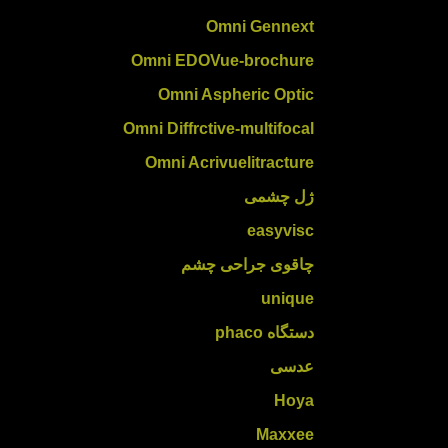
Omni Gennext
Omni EDOVue-brochure
Omni Aspheric Optic
Omni Diffrctive-multifocal
Omni Acrivuelitracture
ژل چشمی
easyvisc
چاقوی جراحی چشم
unique
دستگاه phaco
عدسی
Hoya
Maxxee