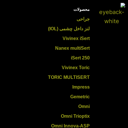
محصولات
جراحی
لنز داخل چشمی (IOL)
Vivinex iSert
Nanex multiSert
iSert 250
Vivinex Toric
TORIC MULTISERT
Impress
Gemetric
Omni
Omni Trioptix
Omni Innova-ASP