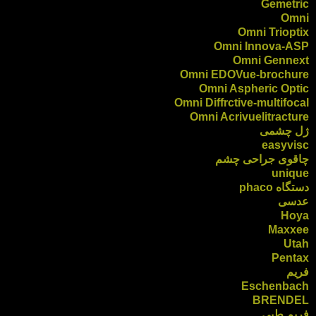
Gemetric
Omni
Omni Trioptix
Omni Innova-ASP
Omni Gennext
Omni EDOVue-brochure
Omni Aspheric Optic
Omni Diffrctive-multifocal
Omni Acrivuelitracture
ژل چشمی
easyvisc
چاقوی جراحی چشم
unique
دستگاه phaco
عدسی
Hoya
Maxxee
Utah
Pentax
فریم
Eschenbach
BRENDEL
فریم طبی