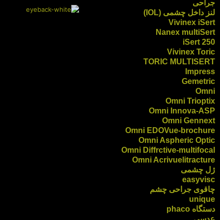
جراحی
لنز داخل چشمی (IOL)
Vivinex iSert
Nanex multiSert
iSert 250
Vivinex Toric
TORIC MULTISERT
Impress
Gemetric
Omni
Omni Trioptix
Omni Innova-ASP
Omni Gennext
Omni EDOVue-brochure
Omni Aspheric Optic
Omni Diffrctive-multifocal
Omni Acrivuelitracture
ژل چشمی
easyvisc
چاقوی جراحی چشم
unique
دستگاه phaco
عدسی