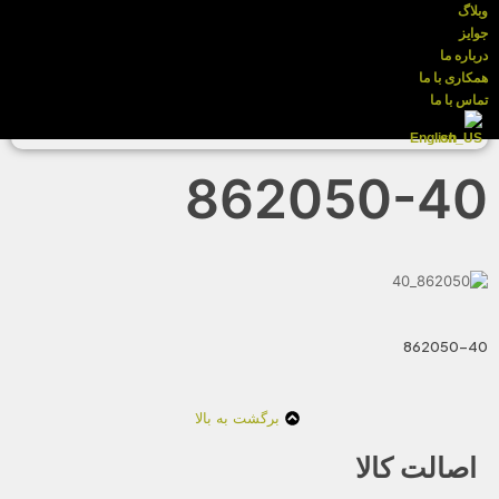
وبلاگ
جوایز
درباره ما
همکاری با ما
تماس با ما
English
862050-40
862050-40
برگشت به بالا
اصالت کالا