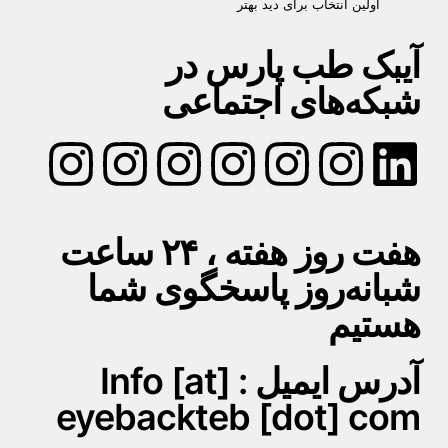
اولین انتخاب برای دید بهتر
آیبک طب پارس در
شبکه‌های اجتماعی
هفت روز هفته ، ۲۴ ساعت
شبانه‌روز پاسخگوی شما
هستیم
آدرس ایمیل : Info [at]
eyebackteb [dot] com