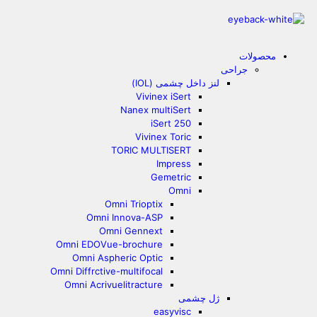
محصولات
جراحی
لنز داخل چشمی (IOL)
Vivinex iSert
Nanex multiSert
iSert 250
Vivinex Toric
TORIC MULTISERT
Impress
Gemetric
Omni
Omni Trioptix
Omni Innova-ASP
Omni Gennext
Omni EDOVue-brochure
Omni Aspheric Optic
Omni Diffrctive-multifocal
Omni Acrivuelitracture
ژل چشمی
easyvisc