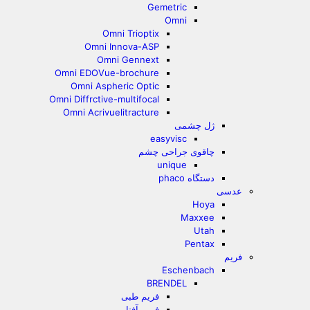
Gemetric
Omni
Omni Trioptix
Omni Innova-ASP
Omni Gennext
Omni EDOVue-brochure
Omni Aspheric Optic
Omni Diffrctive-multifocal
Omni Acrivuelitracture
ژل چشمی
easyvisc
چاقوی جراحی چشم
unique
دستگاه phaco
عدسی
Hoya
Maxxee
Utah
Pentax
فریم
Eschenbach
BRENDEL
فریم طبی
فریم آفتابی