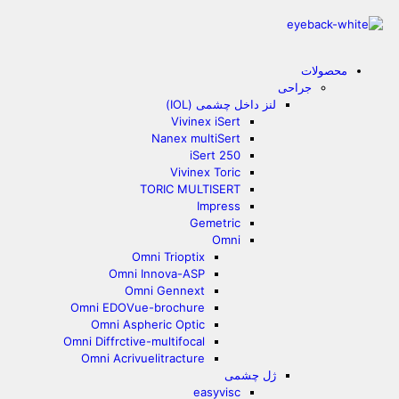
محصولات
جراحی
لنز داخل چشمی (IOL)
Vivinex iSert
Nanex multiSert
iSert 250
Vivinex Toric
TORIC MULTISERT
Impress
Gemetric
Omni
Omni Trioptix
Omni Innova-ASP
Omni Gennext
Omni EDOVue-brochure
Omni Aspheric Optic
Omni Diffrctive-multifocal
Omni Acrivuelitracture
ژل چشمی
easyvisc