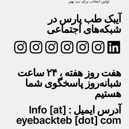
اولین انتخاب برای دید بهتر
آیبک طب پارس در
شبکه‌های اجتماعی
هفت روز هفته ، ۲۴ ساعت
شبانه‌روز پاسخگوی شما
هستیم
آدرس ایمیل : Info [at]
eyebackteb [dot] com