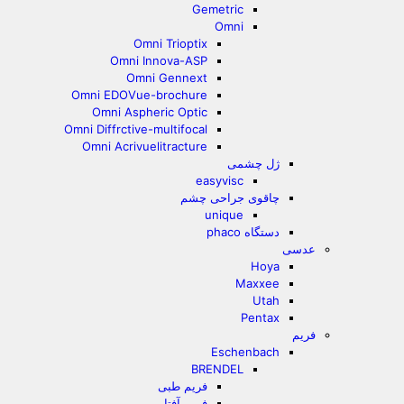
Gemetric
Omni
Omni Trioptix
Omni Innova-ASP
Omni Gennext
Omni EDOVue-brochure
Omni Aspheric Optic
Omni Diffrctive-multifocal
Omni Acrivuelitracture
ژل چشمی
easyvisc
چاقوی جراحی چشم
unique
دستگاه phaco
عدسی
Hoya
Maxxee
Utah
Pentax
فریم
Eschenbach
BRENDEL
فریم طبی
فریم آفتابی